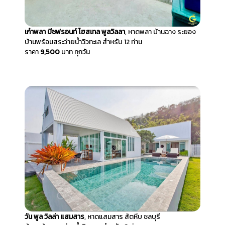
เก๋าพลา บีชฟรอนท์ โฮสเทล พูลวิลลา
, หาดพลา บ้านฉาง ระยอง
บ้านพร้อมสระว่ายน้ำวิวทะเล สำหรับ 12 ท่าน
ราคา
9,500
บาท ทุกวัน
วัน พูล วิลล่า แสมสาร
, หาดแสมสาร สัตหีบ ชลบุรี