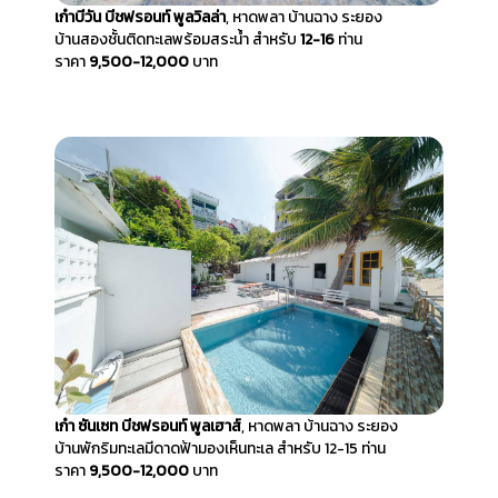
เก๋าบีวัน บีชฟรอนท์ พูลวิลล่า
, หาดพลา บ้านฉาง ระยอง
บ้านสองชั้นติดทะเลพร้อมสระน้ำ สำหรับ
12-16
ท่าน
ราคา
9,500-12,000
บาท
เก๋า ซันเซท บีชฟรอนท์ พูลเฮาส์
, หาดพลา บ้านฉาง ระยอง
บ้านพักริมทะเลมีดาดฟ้ามองเห็นทะเล สำหรับ 12-15 ท่าน
ราคา
9,500-12,000
บาท