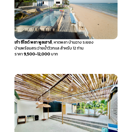
เก๋า ซีไซด์ พลา พูลเฮาส์
, หาดพลา บ้านฉาง ระยอง
บ้านพร้อมสระว่ายน้ำวิวทะเล สำหรับ 12 ท่าน
ราคา
9,500-12,000
บาท