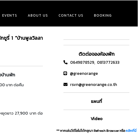
EVENTS
ABOUT US
CONTACT US
BOOKING
กชูรี่ 1 "บ้านพูลวิลลา
ติดต่อจองห้องพัก
0649878529,
0813772633
@greenorange
บ้านพัก
rsvn@greenorange.co.th
900 บาท ต่อคืน
แผนที่
นหยุดยาว
27,900 บาท ต่อ
Video
** หากเล่นวีดีโอไม่ได้กรุณา Refresh Browser หรือ
คลิกที่นี่