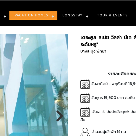
S
VACATION HOMES
LONGSTAY
TOUR & EVENTS
เดอะพูล สเปซ วิลล่า บีเค ลั
ระดับหรู"
บางละมุง พัทยา
รายละเอียดของ
วันอาทิตย์ - พฤหัสบดี 18,
วันศุกร์ 19,900 บาท ต่อคืน
วันเสาร์, วันนักขัตฤกษ์, วั
คืน
จำนวนผู้เข้าพัก 14 คน